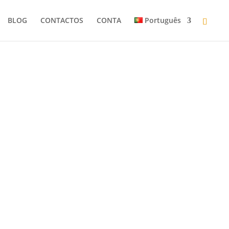
BLOG
CONTACTOS
CONTA
Português
udiolivros
, este curso foi desenhado especialmente para
irir uma base sólida para te destacares no
, Teresa Silva, uma das vozes mais