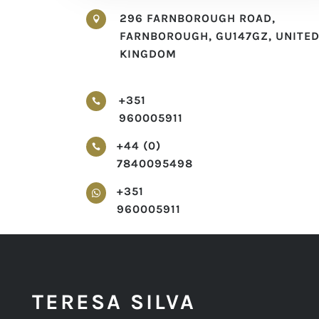
296 FARNBOROUGH ROAD,

FARNBOROUGH, GU147GZ, UNITE
KINGDOM
+351

960005911
+44 (0)

7840095498
+351

960005911
TERESA SILVA