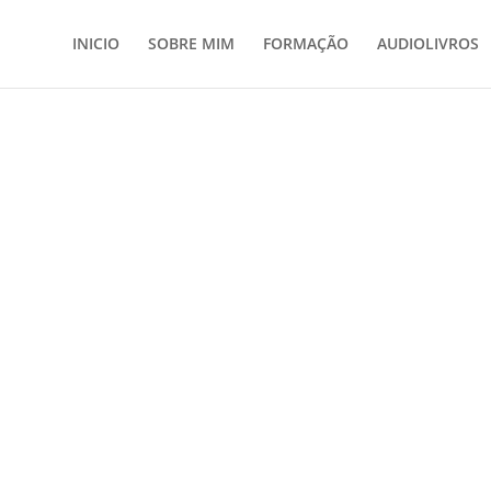
INICIO
SOBRE MIM
FORMAÇÃO
AUDIOLIVROS
ais
/ LOCUÇÃO E DOBRAGEM – LISBOA
LOCUÇÃO E DOBRA
LISBOA
€
300.00
LISBOA
2 e 3 de março de 2024
(Em promoção até 21 de fevereiro)
Inscrições Abertas
Nº Horas: 16